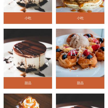
小吃
小吃
甜品
甜品