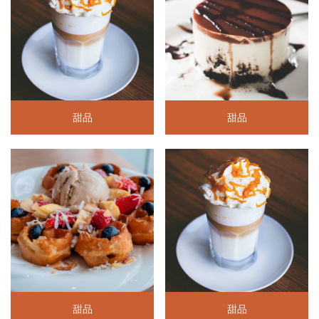
甜品
甜品
甜品
甜品